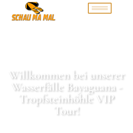
Willkommen bei unserer
Wasserfälle Bayaguana -
Tropfsteinhöhle VIP
Tour!