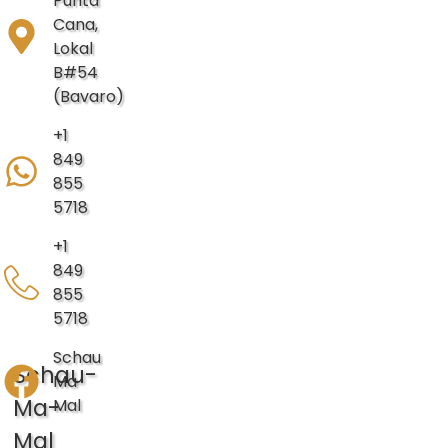
Punta
Cana,
Lokal
B#54
(Bavaro)
+1
849
855
5718
+1
849
855
5718
Schau
Schau-
Ma
Ma-
Mal
Mal